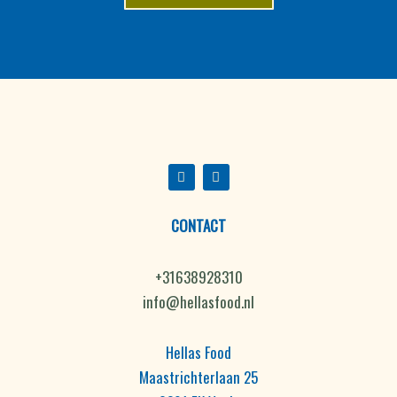
F
I
a
n
c
s
e
t
b
a
o
g
CONTACT
o
r
k
a
m
+31638928310
info@hellasfood.nl
Hellas Food
Maastrichterlaan 25